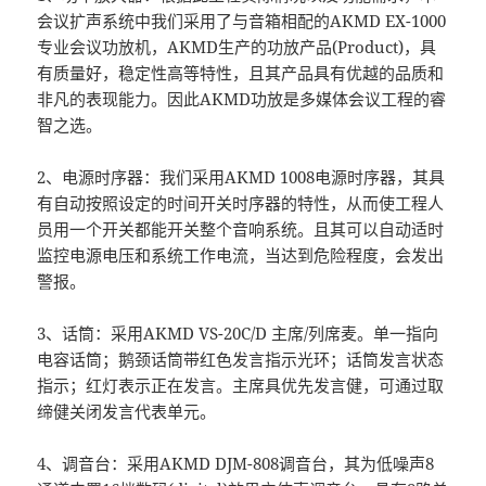
会议扩声系统中我们采用了与音箱相配的AKMD EX-1000
专业会议功放机，AKMD生产的功放产品(Product)，具
有质量好，稳定性高等特性，且其产品具有优越的品质和
非凡的表现能力。因此AKMD功放是多媒体会议工程的睿
智之选。
2、电源时序器：我们采用AKMD 1008电源时序器，其具
有自动按照设定的时间开关时序器的特性，从而使工程人
员用一个开关都能开关整个音响系统。且其可以自动适时
监控电源电压和系统工作电流，当达到危险程度，会发出
警报。
3、话筒：采用AKMD VS-20C/D 主席/列席麦。单一指向
电容话筒；鹅颈话筒带红色发言指示光环；话筒发言状态
指示；红灯表示正在发言。主席具优先发言健，可通过取
缔健关闭发言代表单元。
4、调音台：采用AKMD DJM-808调音台，其为低噪声8