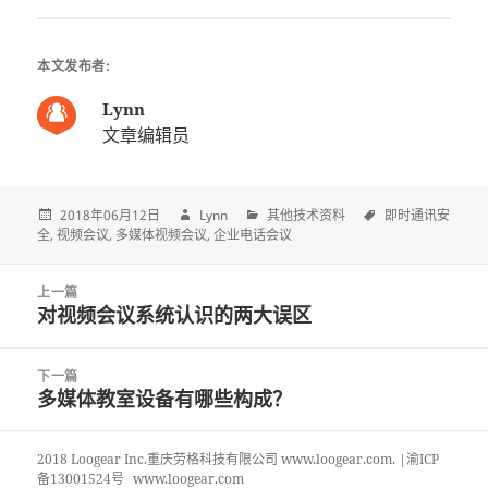
本文发布者:
Lynn
文章编辑员
2018年06月12日
Lynn
其他技术资料
即时通讯安
全
视频会议
多媒体视频会议
企业电话会议
Post
上一篇
navigation
对视频会议系统认识的两大误区
上
一
篇
下一篇
文
多媒体教室设备有哪些构成？
下
章:
一
篇
2018 Loogear Inc.重庆劳格科技有限公司 www.loogear.com. |渝ICP
文
备13001524号
www.loogear.com