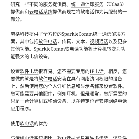
研究一些不同的服务提供商。
统一通信
即服务（UCaaS）
提供商和
云电话系统
提供商现在将软电话作为其服务的一
部分。
劳格科技
提供了全方位的
SparkleComm统一通信
解决方
案，其中包括
软件电话
，传真，文本，
视频通话
以及更多
其他功能。
SparkleComm软电话
功能将计算机转变为功
能强大的电信设备。
设置
软件电话
很容易。您不需要专用的
IP电话
。相反，您
要做的就是将
软件电话
安装在具有网络访问权限的设备
上，然后使用您的个人详细信息和显示名称来设置软件。
您可能需要其他配件，例如耳机，但是通常，您所需要的
只是一台计算机或移动设备，以在特定位置安装网络电话
应用程序。
使用
软电话
的优势
与传统
电话系统
相比，
软电话
技术具有许多优势。该软件