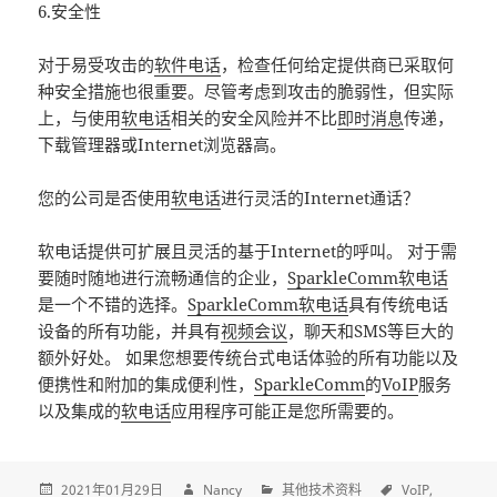
6.安全性
对于易受攻击的
软件电话
，检查任何给定提供商已采取何
种安全措施也很重要。尽管考虑到攻击的脆弱性，但实际
上，与使用
软电话
相关的安全风险并不比
即时消息
传递，
下载管理器或Internet浏览器高。
您的公司是否使用
软电话
进行灵活的Internet通话？
软电话提供可扩展且灵活的基于Internet的呼叫。 对于需
要随时随地进行流畅通信的企业，
SparkleComm软电话
是一个不错的选择。
SparkleComm软电话
具有传统电话
设备的所有功能，并具有
视频会议
，聊天和SMS等巨大的
额外好处。 如果您想要传统台式电话体验的所有功能以及
便携性和附加的集成便利性，
SparkleComm
的
VoIP
服务
以及集成的
软电话
应用程序可能正是您所需要的。
2021年01月29日
Nancy
其他技术资料
VoIP