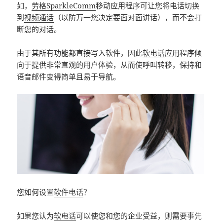
如，
劳格SparkleComm
移动应用程序可让您将电话切换
到
视频通话
（以防万一您决定要面对面讲话），而不会打
断您的对话。
由于其所有功能都直接写入软件，因此
软电话
应用程序倾
向于提供非常直观的用户体验，从而使呼叫转移，保持和
语音邮件变得简单且易于导航。
您如何设置
软件电话
？
如果您认为
软电话
可以使您和您的企业受益，则需要事先