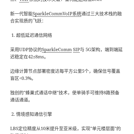
新一代智能
SparkleComm
VoIP系统
通过三大技术栈的融
合实现质的飞跃：
超低延迟通信网络
采用UDP协议的
SparkleComm
SIP
与 5G架构，端到端延
迟稳定在42±8ms。
边缘计算节点部署密度达每平方公里5个，确保信号覆盖
盲区<0.3%。
独创的"蜂巢式通话中继"技术，使单骑手可维持8路预备
通话通道。
情境感知通信引擎
LBS定位精度从10米提升至亚米级，实现"单元楼层面"的