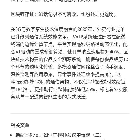
区块链存证：通话记录不可篡改，纠纷处理更透明。
在5G与数字孪生技术深度融合的2025年，外卖行业竞争
已升级到通信系统效能之争。
VoIP系
统通过部署在配送
终端的边缘计算节点，平台实现毫秒级路径动态优化，配
合AI驱动的需求预测算法，使订单响应速度提升40%。区
块链技术构建的食品安全溯源系统，确保每份餐品经历12
个环节的透明化传输。多模态通信网络整合了骑手调度、
温控监测等应用场景，异常事件处理效率提高3倍。这
种"云-边-端"协同的通信架构，不仅使平均配送时效缩短
至18分钟，更推动行业整体能耗降低25%，标志着外卖服
务从单一配送向智能生态的范式跃迁。
相关文章
蜷缩室礼仪：如何在视频会议中表现（二）