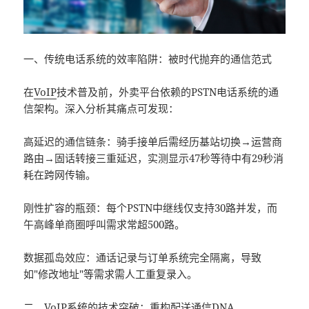
一、传统电话系统的效率陷阱：被时代抛弃的通信范式
在
VoIP
技术普及前，外卖平台依赖的PSTN电话系统的通
信架构。深入分析其痛点可发现：
高延迟的通信链条：骑手接单后需经历基站切换→运营商
路由→固话转接三重延迟，实测显示47秒等待中有29秒消
耗在跨网传输。
刚性扩容的瓶颈：每个PSTN中继线仅支持30路并发，而
午高峰单商圈呼叫需求常超500路。
数据孤岛效应：通话记录与订单系统完全隔离，导致
如"修改地址"等需求需人工重复录入。
二、
VoIP
系统的技术突破：重构配送通信DNA