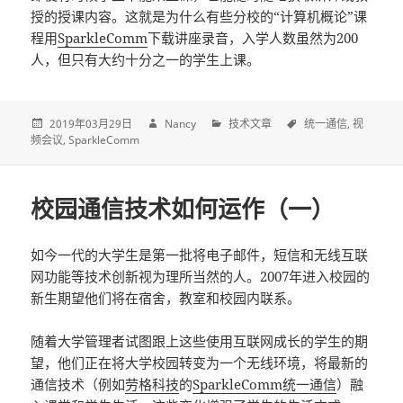
授的授课内容。这就是为什么有些分校的“计算机概论”课
程用
SparkleComm
下载讲座录音，入学人数虽然为200
人，但只有大约十分之一的学生上课。
2019年03月29日
Nancy
技术文章
统一通信
视
频会议
SparkleComm
校园通信技术如何运作（一）
如今一代的大学生是第一批将电子邮件，短信和无线互联
网功能等技术创新视为理所当然的人。2007年进入校园的
新生期望他们将在宿舍，教室和校园内联系。
随着大学管理者试图跟上这些使用互联网成长的学生的期
望，他们正在将大学校园转变为一个无线环境，将最新的
通信技术（例如
劳格科技
的
SparkleComm统一通信
）融