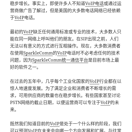
稳步增长。事实上，即使许多人不知道
VoIP电话
或通过运
营商做广告了解过，但是美国的大多数电话网络已经依赖
于
VoIP
电话。
最初的
VoIP
缺乏任何通用标准或专业的技术，大多数人只
能在同一网络上呼叫他们的朋友。在SIP出现之前，人们
无法以有意义的方式进行互相操作。现在，大多数消费者
在使用
SparkleComm
的
VoIP
电话时不必考虑任何的技术
问题，因为
SparkleComm统一通信平台
是目前市场上最
好的软件之一。
在过去的五年中，几乎每个工业化国家的
VoIP
行业都在以
惊人地速度发展。为了满足企业和消费者不断增长的需
求，可用供应商的数量也在稳步增长。有些国家甚至讨论
PSTN网络的截止日期，以便运营商可以专注于
VoIP
的未
来。
既然我们知道目前的
VoIP
是处于一个什么样的阶段，我们
可以预测
VoIP
在未来会向哪一个方向发展和扩展。与往常