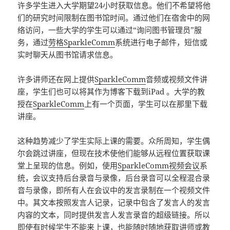
许多学生进入大学期望24小时获取信息。他们不希望将他
们的研究时间限制在图书馆时间。通过他们在宿舍中的网
络访问，一些大学的学生可以通过“询问图书管理员”服
务，通过
劳格SparkleComm
系统进行电子邮件，短信或
实时聊天从图书馆请求信息。
许多讲师还在网上提供
SparkleComm
音频或视频文件讲
座，学生们也可以将其作为博客下载到iPad 。大学的教
授在
SparkleComm
上有一个页面，学生可以在那里下载
讲座。
这种趋势减少了学生实际上课的需要。众所周知，学生偶
尔会跳过讲座，但现在技术使他们能够从远程位置获取课
堂上呈现的信息。例如，使用
SparkleComm视频会议
系
统，会议支持后台录音与录像，后台录音可以全程混合录
音与录像，即所有人在会议中的发言录制在一个视频文件
中。其文本按照发言人记录，记录中包含了发言人的发言
内容的文本，同时提供发言人发言录音的超级链接。所以
即使有时候学生不能来上课，也能随时随地获取讲师或教