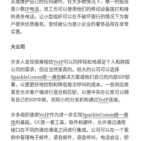
买或维护自己的任何硬件。在大多数情况下，唯一的投资
是少数
IP电话
，员工也可以使用他们的移动设备拨打和接
听商务电话。让小型组织可以在不破坏银行的情况下为客
户提供优质服务。曾经被认为是小企业的奢侈品现在非常
实惠。
大公司
许多人发现很难相信
VoIP
可以同样轻松地满足个人和跨国
公司的需求，但这当然是真的。较大的公司可以选择
SparkleComm统一通信
解决方案或他们自己的内部SIP部
署，以便更好地控制和降低每次呼叫的成本。一些供应商
甚至允许客户端进行混合和匹配，以便中央办公室可以拥
有自己的SIP中继，而较小的分支机构通过
VoIP
连接。
许多组织使用
VoIP
作为进一步实现
SparkleComm统一通
信
的基础。UC是一套工具，软件和硬件，允许通过通用
接口在不同的通信通道之间进行集成。公司可以在一个案
例中管理电子邮件，语音邮件，语音呼叫，电话会议，即