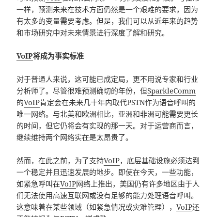
一样，预测未来在技术方面仍然是一个艰难的要求，因为
有太多的变量需要考虑。但是，我们可以从近年来的趋势
和市场研究中对未来情景进行深度了解和研究。
VoIP
将成为事实标准
对于普通人来说，这可能已成定局，更不用说专家和行业
分析师了。尽管很难预测确切的年份，但
SparkleComm
的
VoIP
肯定会在未来几十年内取代PSTN作为语音呼叫的
唯一网络。与北美和欧洲相比，亚洲和非洲可能需要更长
的时间，但它仍将会有实现的那一天。对于运营商而言，
继续维持两个网络实在是太昂贵了。
然而，在此之前，为了支持
VoIP
，底层基础设施必须达到
一个稳定并且迅速发展的地步。即使在今天，一些功能，
如紧急呼叫在
VoIP
网络上推出，美国仍有许多地区由于人
们无法使用高速互联网或没有足够的能力处理语音呼叫。
这意味着在某些领域（如紧急情况或灾难管理），
VoIP
还