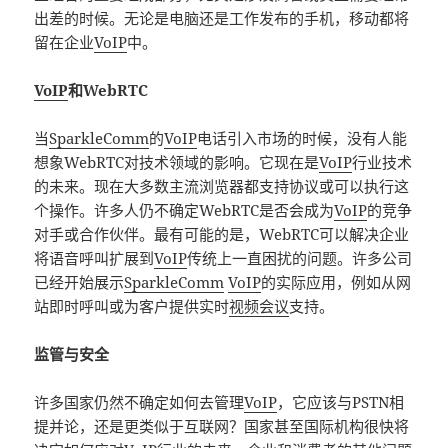
出差的时候。无论是电脑还是工作发布的手机，移动都将
留在企业
VoIP
中。
VoIP
和WebRTC
当
SparkleComm
的
VoIP
电话引入市场的时候，没有人能
想象WebRTC对技术领域的影响。它现在是
VoIP
行业技术
的未来。现在大多数主流浏览器都支持协议或可以执行这
个操作。许多人仍不确定WebRTC是否会成为
VoIP
的竞争
对手或合作伙伴。最有可能的是，WebRTC可以解决企业
将语音呼叫扩展到
VoIP
传统上一直困扰的问题。许多公司
已经开始展示
SparkleComm
VoIP
的实际应用，例如从网
站即时呼叫或为客户提供实时
视频会议
支持。
监管与安全
许多国家仍然不确定如何去管理
VoIP
，它应该与PSTN相
提并论，还是更类似于互联网？国家甚至国际机构很快将