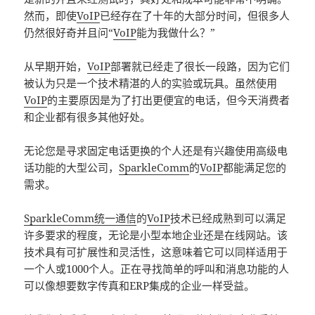
然而，即使
VoIP
已经存在了十年的大部分时间，但很多人
仍然很好奇并且问“
VoIP
能为我做什么？”
从早期开始，
VoIP
部署就已经走了很长一段路，因为它们
被认为只是一个技术精湛的人的实验或玩具。虽然使用
VoIP
的主要原因是为了打出更便宜的电话，但今天消费者
和企业都有很多其他好处。
无论您是寻求固定电话更换的个人还是有兴趣使用高级电
话功能的大型公司，
SparkleComm
的
VoIP
都能满足您的
需求。
SparkleComm统一通信
的
VoIP
技术已经成熟到可以满足
许多要求的程度，无论是小型本地企业还是在线网站。该
技术具有可扩展性和灵活性，这意味着它可以同样适用于
一个人或1000个人。正在寻找简单的呼叫和消息功能的人
可以像想要数字传真和ERP集成的企业一样受益。