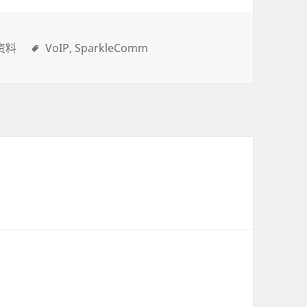
资料
VoIP
SparkleComm