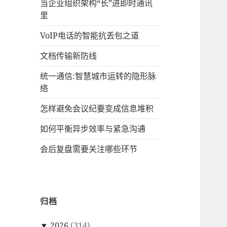
当企业组织架构“长”进即时通讯
里
VoIP电话的智能抗丢包之道
文档传输新防线
统一通信:智慧城市运转的隐形脉
络
怎样避免会议纪要变成信息堆积
如何平衡异步效率与紧急沟通
会后复盘需要关注哪些环节
归档
▼
2026
(314)