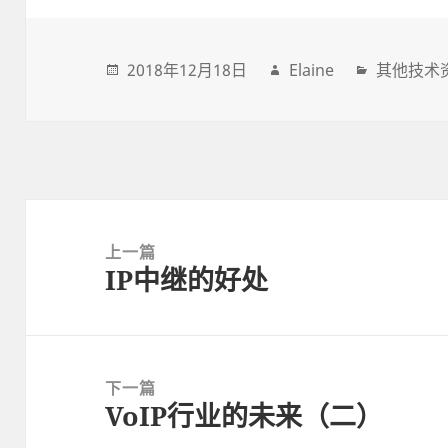
2018年12月18日
Elaine
其他技术
Post
navigation
上一篇
IP中继的好处
上
一
篇
文
下一篇
章:
VoIP行业的未来（二）
下
一