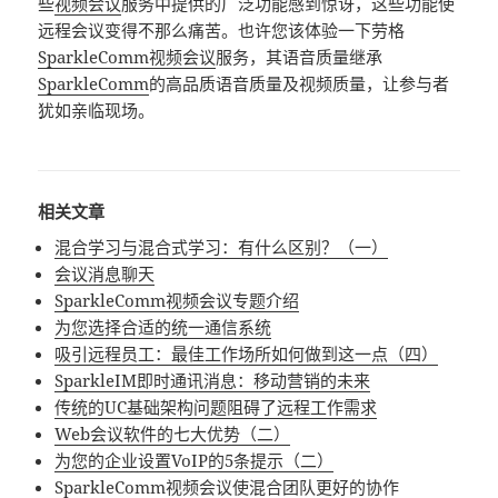
些
视频会议
服务中提供的广泛功能感到惊讶，这些功能使
远程会议变得不那么痛苦。也许您该体验一下劳格
SparkleComm视频会议
服务，其语音质量继承
SparkleComm
的高品质语音质量及视频质量，让参与者
犹如亲临现场。
相关文章
混合学习与混合式学习：有什么区别？（一）
会议消息聊天
SparkleComm视频会议专题介绍
为您选择合适的统一通信系统
吸引远程员工：最佳工作场所如何做到这一点（四）
SparkleIM即时通讯消息：移动营销的未来
传统的UC基础架构问题阻碍了远程工作需求
Web会议软件的七大优势（二）
为您的企业设置VoIP的5条提示（二）
SparkleComm视频会议使混合团队更好的协作