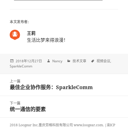
本文发布者:
王莉
生活比梦来得浪漫！
2018年12月27日
Nancy
技术文章
视频会议
SparkleComm
Post
上一篇
navigation
最佳企业协作服务：SparkleComm
上
一
篇
下一篇
文
统一通信的要素
下
章:
一
篇
2018 Loogear Inc.重庆劳格科技有限公司 www.loogear.com. |渝ICP