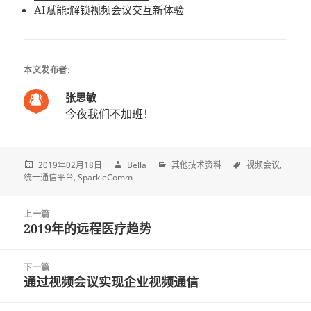
AI赋能:解锁视频会议交互新体验
本文发布者:
张思敏
今夜我们不加班！
2019年02月18日
Bella
其他技术资料
视频会议
统一通信平台
SparkleComm
Post
上一篇
navigation
2019年的远程医疗趋势
上
一
篇
下一篇
文
通过视频会议实现企业视频通信
下
章:
一