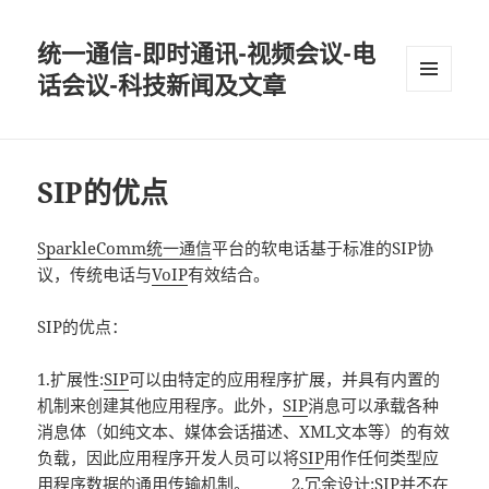
统一通信-即时通讯-视频会议-电
话会议-科技新闻及文章
MENU
AND
WIDGETS
SIP的优点
SparkleComm统一通信
平台的软电话基于标准的SIP协
议，传统电话与
VoIP
有效结合。
SIP的优点：
1.扩展性:
SIP
可以由特定的应用程序扩展，并具有内置的
机制来创建其他应用程序。此外，
SIP
消息可以承载各种
消息体（如纯文本、媒体会话描述、XML文本等）的有效
负载，因此应用程序开发人员可以将
SIP
用作任何类型应
用程序数据的通用传输机制。 2.冗余设计:
SIP
并不在