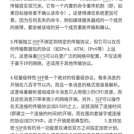
传输层实现冗余。它有一个内置的命令重传机制（即，如
果目标接收者不确认该命令）。这使得通信系统更加可
靠，因为任何丢失的命令，例如媒体服务器组的一个成员
的故障，都会被该组的另一个成员重新传输和确认。
3.传输独立:
SIP
不绑定到特定的传输协议，但它可以在任
何传输数据包的协议（如IPv4、ATM、IPv6等）上运
行。这意味着
UCS
可以在更广泛的网络中配置，不仅适用
于基于IP的网络，还适用于其他传输协议。
4.轻量级特性:
SIP
是一个绝对的轻量级协议，每条消息的
开销在几百字节以内，而且一条消息的格式很容易解析。
这意味着解析或组成命令消息只占用很少的CPU资源，而
且这些消息只带来很少的网络开销。另外，
SIP
可以操作
在无连接的传输协议(如UDP)之上，这就消除了连接时间
(即建立一个连接的时间)的开销，而在面向套接字或连接
的协议(如TCP)中，这个开销是很典型的。 5.支持加
密:
SIP
含有的另一功能是在通信双方之间指定加密计划。