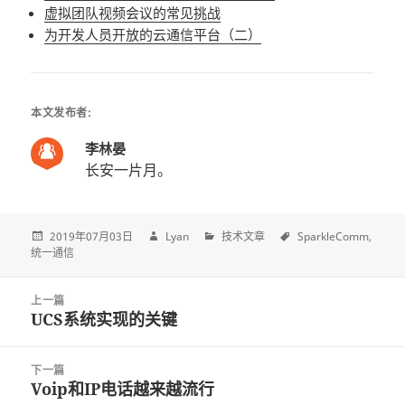
虚拟团队视频会议的常见挑战
为开发人员开放的云通信平台（二）
本文发布者:
李林晏
长安一片月。
2019年07月03日
Lyan
技术文章
SparkleComm
统一通信
Post
上一篇
navigation
UCS系统实现的关键
上
一
篇
下一篇
文
Voip和IP电话越来越流行
下