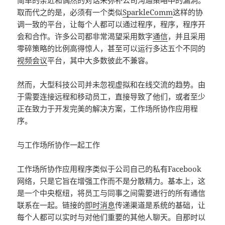
简单的亲近和偶然的对话来弥补公司沟通策略中的漏洞。
取而代之的是，必须有一个类似
SparkleComm
这样的协
调一致的平台，让每个人都可以通过程序，程序，程序开
会和合作。许多公司都非常渴望采用数字
通信
，并且采用
零碎策略的比例高得惊人，甚至可以运行多达五个不同的
视频会议
平台，其中大多数彼此不兼容。
然而，大型科技公司并未忽视虚拟和在线交流的趋势。由
于需要连接远程和移动员工，直接导致了他们，或者至少
正在致力于开发完美的解决方案，工作场所协作应用程
序。
与工作场所协作一起工作
工作场所协作应用程序类似于公司自己的私有Facebook
网络，只是它旨在增强工作而不是分散精力。基本上，这
是一个中央枢纽，将员工与同事之间需要进行的所有通信
联系在一起。链接的
即时消息
传递渠道是系统的基础，让
每个人都可以实时与对他们重要的其他人聊天。自那时以