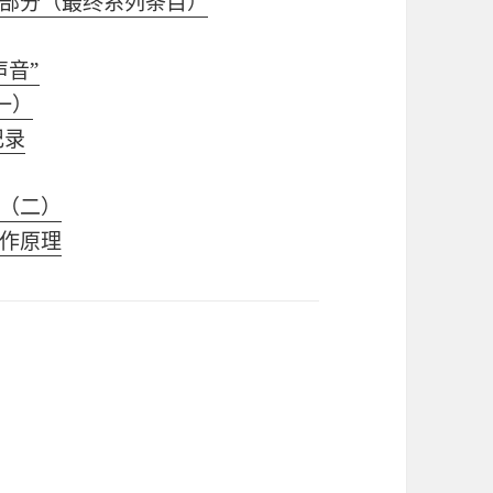
部分（最终系列条目）
声音”
一）
记录
（二）
作原理