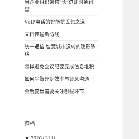
当企业组织架构“长”进即时通讯
里
VoIP电话的智能抗丢包之道
文档传输新防线
统一通信:智慧城市运转的隐形脉
络
怎样避免会议纪要变成信息堆积
如何平衡异步效率与紧急沟通
会后复盘需要关注哪些环节
归档
▼
2026
(314)