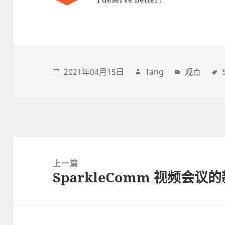
2021年04月15日
Tang
观点
Post
navigation
上一篇
SparkleComm 视频会议
上
一
篇
文