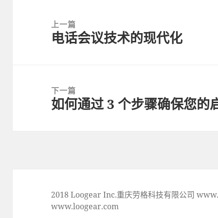
Post
navigation
上一篇
电话会议技术的现代化
上
一
篇
文
下一篇
章:
如何通过 3 个步骤确保您
下
一
篇
文
章:
2018 Loogear Inc.重庆劳格科技有限公司 www.lo
www.loogear.com