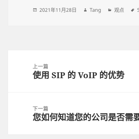
2021年11月28日
Tang
观点
Post
navigation
上一篇
使用 SIP 的 VoIP 的优势
上
一
篇
文
下一篇
章:
您如何知道您的公司是否需要从 
下
一
篇