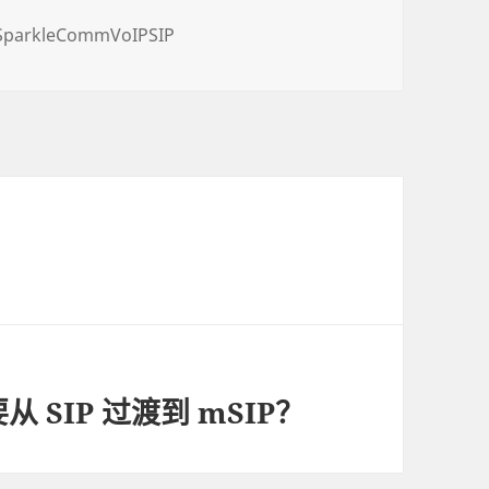
SparkleCommVoIPSIP
SIP 过渡到 mSIP？