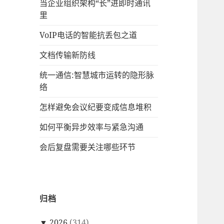
当企业组织架构“长”进即时通讯
里
VoIP电话的智能抗丢包之道
文档传输新防线
统一通信:智慧城市运转的隐形脉
络
怎样避免会议纪要变成信息堆积
如何平衡异步效率与紧急沟通
会后复盘需要关注哪些环节
归档
▼
2026
(314)