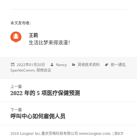
本文发布者:
王莉
生活比梦来得浪漫！
2022年01月20日
Nancy
其他技术资料
统一通信
SparkleComm
视频会议
Post
上一篇
navigation
2022 年的 5 项医疗保健预测
上
一
篇
下一篇
文
呼叫中心如何雇佣人员
下
章:
一
篇
2018 Loogear Inc.重庆劳格科技有限公司 www.loogear.com. |渝ICP