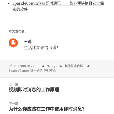
SparkleComm企业即时通讯 ，一款方便快捷且安全保
密的软件
本文发布者:
王莉
生活比梦来得浪漫！
2022年03月22日
Nancy
其他技术资料
SparkleComm
统一通信
呼叫中心
Post
上一篇
navigation
视频即时消息的工作原理
上
一
篇
下一篇
文
为什么你应该在工作中使用即时消息？
下