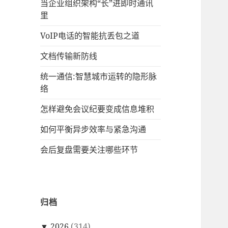
当企业组织架构“长”进即时通讯
里
VoIP电话的智能抗丢包之道
文档传输新防线
统一通信:智慧城市运转的隐形脉
络
怎样避免会议纪要变成信息堆积
如何平衡异步效率与紧急沟通
会后复盘需要关注哪些环节
归档
▼
2026
(314)