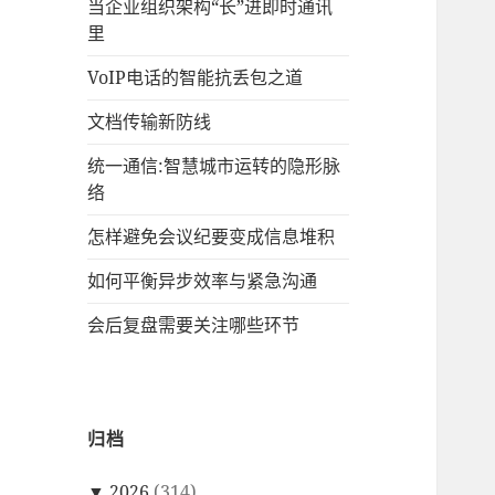
当企业组织架构“长”进即时通讯
里
VoIP电话的智能抗丢包之道
文档传输新防线
统一通信:智慧城市运转的隐形脉
络
怎样避免会议纪要变成信息堆积
如何平衡异步效率与紧急沟通
会后复盘需要关注哪些环节
归档
▼
2026
(314)