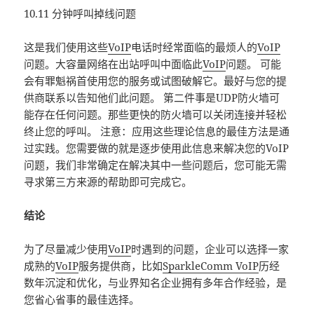
10.11 分钟呼叫掉线问题
这是我们使用这些
VoIP
电话时经常面临的最烦人的
VoIP
问题。大容量网络在出站呼叫中面临此
VoIP
问题。 可能
会有罪魁祸首使用您的服务或试图破解它。最好与您的提
供商联系以告知他们此问题。 第二件事是UDP防火墙可
能存在任何问题。那些更快的防火墙可以关闭连接并轻松
终止您的呼叫。 注意：应用这些理论信息的最佳方法是通
过实践。您需要做的就是逐步使用此信息来解决您的VoIP
问题，我们非常确定在解决其中一些问题后，您可能无需
寻求第三方来源的帮助即可完成它。
结论
为了尽量减少使用
VoIP
时遇到的问题，企业可以选择一家
成熟的
VoIP
服务提供商，比如
SparkleComm VoIP
历经
数年沉淀和优化，与业界知名企业拥有多年合作经验，是
您省心省事的最佳选择。