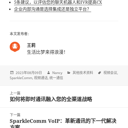
5条建议，以评估您的聊天机器人和IVR提高CX
企业内部沟通是选择集成还是独立平台？
本文发布者:
王莉
生活比梦来得浪漫！
2023年08月09日
Nancy
其他技术资料
视频会议
SparkleComm
视频通话
统一通信
Post
上一篇
navigation
如何将即时通讯融入您的全渠道战略
上
一
篇
下一篇
文
SparkleComm VoIP：革新通讯的下一代解决
下
章:
方案