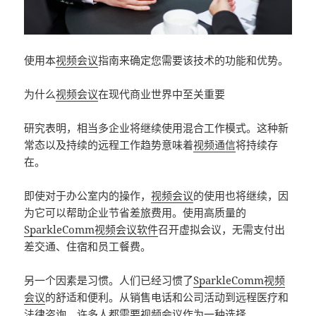
使用本
视频会议
指南来确定您需要该技术的功能和优势。
为什么
视频会议
在现代商业世界中至关重要
研究表明，相当多企业将继续使用混合工作模式。这种新
常态以及持续的远程工作趋势意味着
视频通信
将持续存
在。
即使对于办公室内的操作，
视频会议
的使用也将继续，因
为它可以帮助企业节省差旅费用。使用高质量的
SparkleComm视频会议软件
召开虚拟会议，无需支付出
差交通、住宿和员工餐费。
另一个因素是习惯。人们已经习惯了
SparkleComm视频
会议
的舒适和便利。从销售电话和公司活动到远程医疗和
法律咨询，许多人都需要
视频会议
作为一种选择。