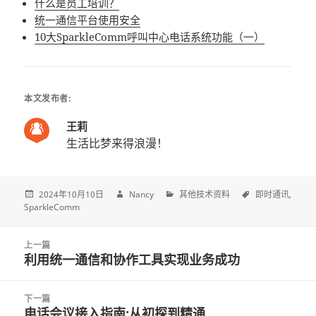
什么是员工培训？
统一通信平台使用安全
10大SparkleComm呼叫中心电话系统功能（一）
本文发布者:
王莉
生活比梦来得浪漫！
2024年10月10日
Nancy
其他技术资料
即时通讯
SparkleComm
Post
上一篇
navigation
利用统一通信和协作工具实现业务成功
上
一
篇
下一篇
文
电话会议接入指南:从初探到精通
下