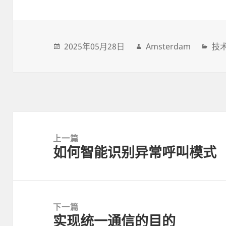
2025年05月28日
Amsterdam
技
Post
navigation
上一篇
如何智能识别异常呼叫模式
上
一
篇
文
下一篇
章:
实现统一通信的目的
下