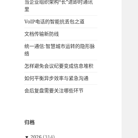
当企业组织架构“长”进即时通讯
里
VoIP电话的智能抗丢包之道
文档传输新防线
统一通信:智慧城市运转的隐形脉
络
怎样避免会议纪要变成信息堆积
如何平衡异步效率与紧急沟通
会后复盘需要关注哪些环节
归档
▼
2026
(314)