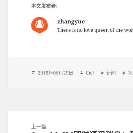
本文发布者:
zhangyue
There is no love queen of the wor
2018年06月29日
Ciel
新闻
V
Post
navigation
上一篇