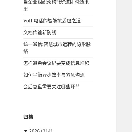
当企业组织架构“长”进即时通讯
里
VoIP电话的智能抗丢包之道
文档传输新防线
统一通信:智慧城市运转的隐形脉
络
怎样避免会议纪要变成信息堆积
如何平衡异步效率与紧急沟通
会后复盘需要关注哪些环节
归档
▼
2026
(314)