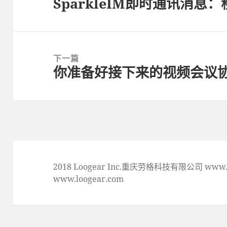
SparkleIM即时通讯消息
上
一
篇
文
下一篇
章:
你准备好接下来的视频会议
下
一
篇
文
章:
2018 Loogear Inc.重庆劳格科技有限公司 www.lo
www.loogear.com