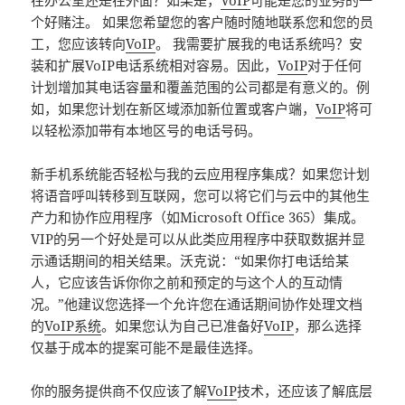
在办公室还是在外面？如果是，
VoIP
可能是您的业务的一
个好赌注。 如果您希望您的客户随时随地联系您和您的员
工，您应该转向
VoIP
。 我需要扩展我的电话系统吗？安
装和扩展VoIP电话系统相对容易。因此，
VoIP
对于任何
计划增加其电话容量和覆盖范围的公司都是有意义的。例
如，如果您计划在新区域添加新位置或客户端，
VoIP
将可
以轻松添加带有本地区号的电话号码。
新手机系统能否轻松与我的云应用程序集成？如果您计划
将语音呼叫转移到互联网，您可以将它们与云中的其他生
产力和协作应用程序（如Microsoft Office 365）集成。
VIP的另一个好处是可以从此类应用程序中获取数据并显
示通话期间的相关结果。沃克说：“如果你打电话给某
人，它应该告诉你你之前和预定的与这个人的互动情
况。”他建议您选择一个允许您在通话期间协作处理文档
的
VoIP系统
。如果您认为自己已准备好
VoIP
，那么选择
仅基于成本的提案可能不是最佳选择。
你的服务提供商不仅应该了解
VoIP
技术，还应该了解底层