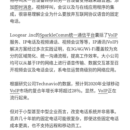
将呼叫从一台设备转移到另一台设备变得越来越普遍。添
加
即时消息
，视频呼叫，会议以及与在线应用程序的集
成，很容易理解企业为什么要放弃互联网协议语音的固定
电话。
Loogear .inc的
SparkleComm
统一通信平台
囊括了
VoIP
服务、IP电话及视频通话、视频会议等等，IP通讯(VoIP)
解决方案经过多次实践证明，在3G/4G/Wi-Fi覆盖较为充
分的区域简化、统一沟通流程，提高工作效率。大小公司
均可以从基于IP的网络上进行语音传输、数据交互甚至召
开视频会议及电话会议，系电信运营商级别的网络应用。
根据研究公司Technavio的数据，预计到2020年全球移动
VoIP
市场的复合年增长率将超过28％。显然，
VoIP
正在
流行起来。
但对于小型甚至中型企业而言，改变电话系统并非易事。
丢弃几十年前的固定电话可能很复杂，即使这些固定电话
成本更高，也不支持远程和移动员工。