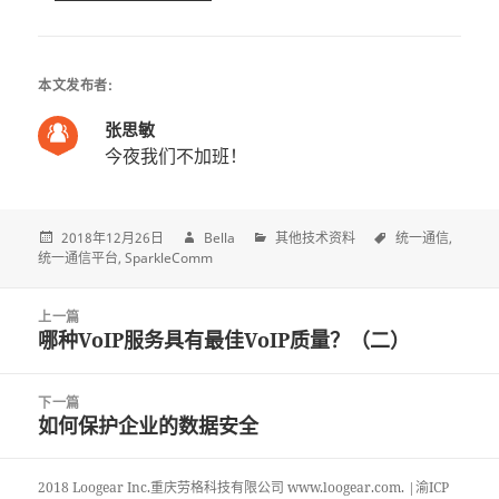
本文发布者:
张思敏
今夜我们不加班！
2018年12月26日
Bella
其他技术资料
统一通信
统一通信平台
SparkleComm
Post
上一篇
navigation
哪种VoIP服务具有最佳VoIP质量？（二）
上
一
篇
下一篇
文
如何保护企业的数据安全
下
章:
一
篇
2018 Loogear Inc.重庆劳格科技有限公司 www.loogear.com. |渝ICP