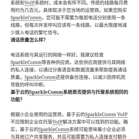
系统和
VoIP
系统时，成本会有所不同。传统的线路每月费
用约为几百元，具体取决于您当地的运营商。如果您购买
SparkleComm
，您可能不需要为每部电话分别使用一条
线路，但每次并发呼叫应该有一条线路，以最大限度地减
少拨入电话的繁忙信号。
通话质量怎么样？
电话系统与其运行的网络一样好。我建议检查
SparkleComm
等各种供应商，这些供应商提供与其网络
的私人连接，以通过分离语音和数据流量来帮助提高通话
质量。
SparkleComm
还提供备份连接，以减少因停机而
导致的呼叫中断。
基于云的
SparkleComm
系统是否提供与托管系统相同的
功能？
根据小企业使用的运营商，基于云的
SparkleComm
VoIP
不应限制企业在托管
VoIP
解决方案中可以找到的功能。确
实，基于云的
SparkleComm
系统可能意味着小企业必须
与其他订户共享服务，并且可能需要为私人连接支付额外