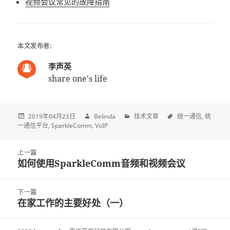
视频会议常见的故障指南
本文发布者:
李声英
share one's life
2019年04月23日
Belinda
技术文章
统一通信
统
一通信平台
SparkleComm
VoIP
Post
上一篇
navigation
如何使用SparkleComm音频和视频会议
上
一
篇
下一篇
文
在家工作的主要好处（一）
下
章:
一
篇