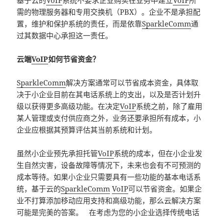
基于云的
VoIP
系统不要求企业购买在业务中建立
VoIP
所
需的物理服务器和专用交换机（PBX）。企业不是承担配
置，维护和保护系统的责任，而是依靠
SparkleComm
通
过其数据中心承担这一责任。
云端
VoIP
如何节省资金？
SparkleComm
解决方案通常可以节省成本资金，具体取
决于小企业目前在其电话系统上的支出，以及是否计划升
级以获得更多高级功能。在决定
VoIP
系统之前，除了雇用
某人管理或支付供应商之外，业务还要承担所有成本，小
企业应根据其预算评估其当前系统和计划。
虽然小企业预先承担托管
VoIP
系统的成本，但在小企业发
生自然灾害，设备故障等情况下，未来也会有不可预测的
成本等待。如果小企业只需要具有一些功能的基本电话系
统，基于云的
SparkleComm
VoIP
可以节省资金。如果企
业不打算添加移动应用支持和高级功能，那么云解决方案
可能是完美的答案。 在考虑为您的小企业选择传统电话