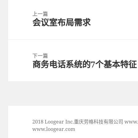
Post
navigation
上一篇
会议室布局需求
上
一
篇
文
下一篇
章:
商务电话系统的7个基本特征
下
一
篇
文
章:
2018 Loogear Inc.重庆劳格科技有限公司 www.lo
www.loogear.com