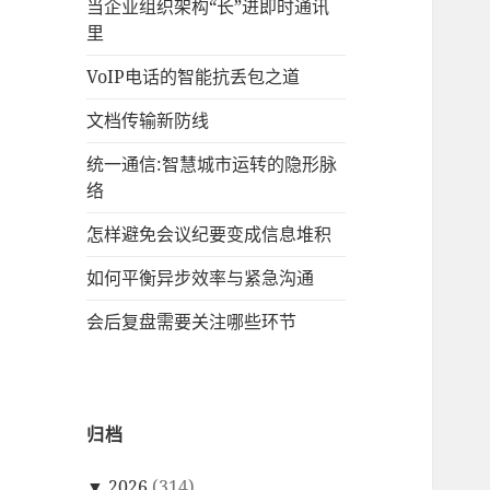
当企业组织架构“长”进即时通讯
里
VoIP电话的智能抗丢包之道
文档传输新防线
统一通信:智慧城市运转的隐形脉
络
怎样避免会议纪要变成信息堆积
如何平衡异步效率与紧急沟通
会后复盘需要关注哪些环节
归档
▼
2026
(314)