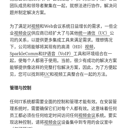
团队成员和领导者聚集在一起，就想法进行协作，解决问
题并制定解决方案。
为了满足对
视频
和Web会议系统日益增长的需求，一些企
业
视频会议
供应商已经扩大了与其他
统一通信（UC）
公
司的关系，以提供更多集成工具来满足需求。理想情况
下，公司将能够将其现有的高清（HD）
视频
，
SparkleComm
和
IP语音（VoIP）
工具和环境组合在一
起，使每个人都易于使用。当前，很少有成功的解决方案
能够提供像这样的完整打包解决方案，因此，为了方便起
见，您可以找到将
UC
和视频工具整合在一起的方法。
管理与控制
任何IT系统都需要全面的控制和管理才能有效。在安装管
理系统时，需要确保它们对每个人都有效。这意味着任何
员工都必须在任何给定时间访问任何
视频会议
系统。要实
现这种控制，请将
视频会议
设备集中到专用的会议室中