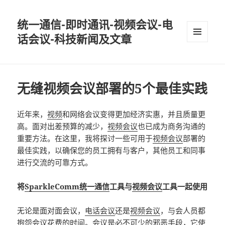
统一通信-即时通讯-视频会议-电
话会议-科技新闻及文章
MENU
AND
WIDGETS
无缝视频会议部署的5个最佳实践
近年来，
视频
和网络会议变得更加经济实惠，并且质量更
高。面对出差预算的减少，
视频会议
也已成为商务沟通的
重要方法。在这里，我将探讨一些可用于
视频会议
部署的
最佳实践，以确保您的员工拥有与客户，其他员工和同事
进行交流的可靠方式。
将
SparkleComm统一通信
工具与
视频会议
工具一起使用
无论是面对面会议，
电话会议
还是
视频会议
，与会人员都
抱怨会议花费的时间。会议是必不可少的邪恶手段，它使