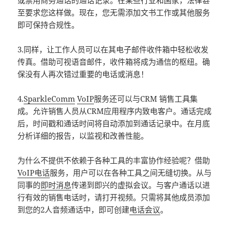
或禁用商务通话的通话记录。在某些行业和国家，法律甚
至要求您这样做。现在，您无需添加文书工作或其他服务
即可保持合规性。
3.同样，让工作人员可以在其电子邮件收件箱中轻松收发
传真。借助可视语音邮件，收件箱将成为通信的枢纽。确
保没有人再次错过重要的电话或消息！
4.
SparkleComm
VoIP
服务还可以与CRM 销售工具集
成。允许销售人员从CRM应用程序内致电客户。通话完成
后，时间戳和通话时间将自动添加到通话记录中。在月底
分析详细的报告，以监视和改善性能。
为什么不提供不依赖于各种工具的丰富协作经验呢？借助
VoIP电话
服务，用户可以在各种工具之间无缝切换。从与
同事的
即时消息
传递到即兴的虚拟会议。与客户通话以进
行有效的销售电话时，请打开视频。只需将其他成员添加
到您的2人音频通话中，即可创建
电话会议
。