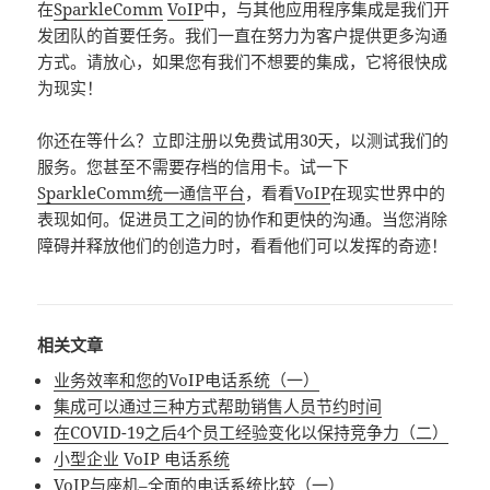
在
SparkleComm
VoIP
中，与其他应用程序集成是我们开
发团队的首要任务。我们一直在努力为客户提供更多沟通
方式。请放心，如果您有我们不想要的集成，它将很快成
为现实！
你还在等什么？立即注册以免费试用30天，以测试我们的
服务。您甚至不需要存档的信用卡。试一下
SparkleComm统一通信平台
，看看
VoIP
在现实世界中的
表现如何。促进员工之间的协作和更快的沟通。当您消除
障碍并释放他们的创造力时，看看他们可以发挥的奇迹！
相关文章
业务效率和您的VoIP电话系统（一）
集成可以通过三种方式帮助销售人员节约时间
在COVID-19之后4个员工经验变化以保持竞争力（二）
小型企业 VoIP 电话系统
VoIP与座机–全面的电话系统比较（一）