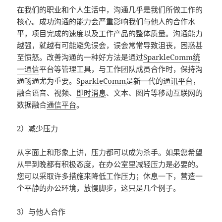
在我们的职业和个人生活中，沟通几乎是我们所做工作的
核心。成功沟通的能力会严重影响我们与他人的合作水
平，项目完成的速度以及工作产品的整体质量。沟通能力
越强，就越有可能避免误会，误会常常导致沮丧，困惑甚
至愤怒。改善沟通的一种好方法是通过
SparkleComm统
一通信
平台等管理工具，与工作团队成员合作时，保持沟
通畅通尤为重要。
SparkleComm
是新一代的
通讯平台
，
融合语音、视频、
即时消息
、文本、图片等移动互联网的
数据融合
通信平台
。
2）减少压力
从字面上和形象上讲，压力都可以成为杀手。如果您希望
从早到晚都有积极态度，在办公室里减轻压力是必要的。
您可以采取许多措施来降低工作压力；休息一下，营造一
个平静的办公环境，放慢脚步，这只是几个例子。
3）与他人合作