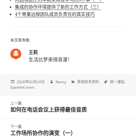
集成的协作环境提供了新的工作方式（三）
4个尊重远程团队成员负责任的真实技巧
本文发布者:
王莉
生活比梦来得浪漫！
2020年02月24日
Nancy
其他技术资料
统一通信
SparkleComm
Post
上一篇
navigation
如何在电话会议上获得最佳音质
上
一
篇
下一篇
文
工作场所协作的演变（一）
下