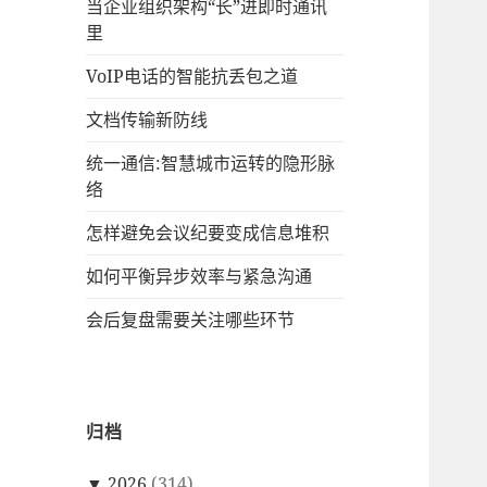
当企业组织架构“长”进即时通讯
里
VoIP电话的智能抗丢包之道
文档传输新防线
统一通信:智慧城市运转的隐形脉
络
怎样避免会议纪要变成信息堆积
如何平衡异步效率与紧急沟通
会后复盘需要关注哪些环节
归档
▼
2026
(314)