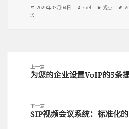
2020年03月04日
Ciel
观点
V
务
Post
navigation
上一篇
为您的企业设置VoIP的5条
上
一
篇
文
下一篇
章:
SIP视频会议系统：标准化
下
一