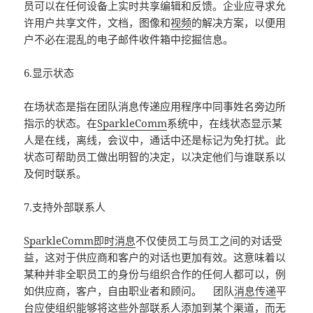
员可以在任何设备上实时共享编辑和反馈。企业应寻求允
许用户共享文件，文档，图像和
视频
的解决方案，以便用
户不必在混乱的电子邮件收件箱中挖掘信息。
6.显示状态
在场状态是指在团队消息传递应用程序中同事姓名旁边所
指示的状态。在
SparkleComm
系统中，在线状态显示某
人是在线，离线，会议中，通话中还是标记为免打扰。此
状态可帮助员工做出明智的决定，以决定他们与谁联系以
及何时联系。
7.支持外部联系人
SparkleComm即时消息
不仅使员工与员工之间的对话受
益，这对于供应商和客户的对话也更加有效。这意味着以
某种并非全职员工的身份与组织合作的任何人都可以，例
如供应商，客户，自由职业者和顾问。 团队
消息传递
平
台应使组织能够将这些外部联系人添加到某个渠道，而无