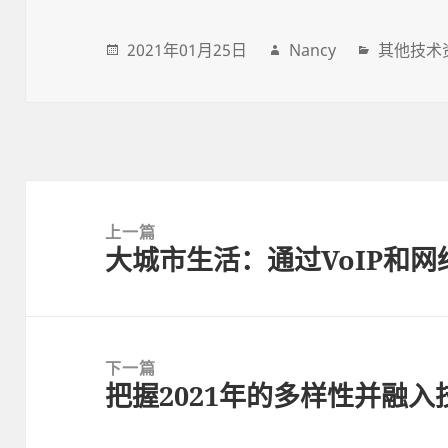
2021年01月25日
Nancy
其他技术
Post
navigation
上一篇
大城市生活：通过VoIP和
上
一
篇
文
下一篇
章:
把握2021年的多样性并融
下
一