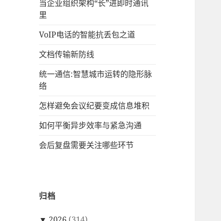
当企业组织架构“长”进即时通讯
里
VoIP电话的智能抗丢包之道
文档传输新防线
统一通信:智慧城市运转的隐形脉
络
怎样避免会议纪要变成信息堆积
如何平衡异步效率与紧急沟通
会后复盘需要关注哪些环节
归档
▼
2026
(314)