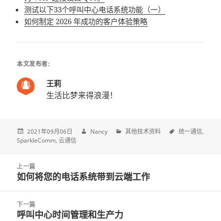
测试以下33个呼叫中心电话系统功能（一）
如何制定 2026 年成功的客户体验策略
本文发布者:
王莉
生活比梦来得浪漫！
2021年09月06日
Nancy
其他技术资料
统一通信
SparkleComm
云通信
Post
上一篇
navigation
如何将您的电话系统带到云端工作
上
一
篇
下一篇
文
呼叫中心时间管理和生产力
下