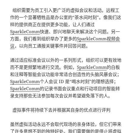
组织需要为员工引入更广泛的虚拟会议和活动。远程工
作的一个显著牺牲品是办公室的“茶水间时刻”。像我们这
样的提供商正在提供更多功能，让人们通过
SparkleComm
快速、即兴地聊天来解决这个问题。另一
方面，我们看到组织举办了更多的
SparkleComm视频会
议
，以向员工通报关键事件并回答问题。
通过适应标准会议以外的一系列形式，组织可以更有效地
而不是更频繁地进行交流。例如，
SparkleComm
的白板
和注释等智能会议功能非常适合创造性的头脑风暴会议；
SparkleComm
个人会议 ID 是“喝水时刻”的理想选择；
SparkleComm
的记录书面会议重点和行动项目的智能转
录支持那些无法参加每次会议并希望避免落下的人。
虚拟事件将持续下去并根据其自身的优点进行评判
虽然虚拟活动永远不会取代现场的亲身体验，但它们带来
了许多意想不到的独特好处。我们需要做的是停止将虚拟