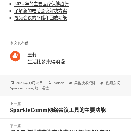
2022 年的主要医疗保健趋势
了解新的电话会议解决方案
视频会议的存储和回放功能
本文发布者:
王莉
生活比梦来得浪漫！
2021年09月26日
Nancy
其他技术资料
视频会议
SparkleComm
统一通信
Post
上一篇
navigation
SparkleComm网络会议工具的主要功能
上
一
篇
下一篇