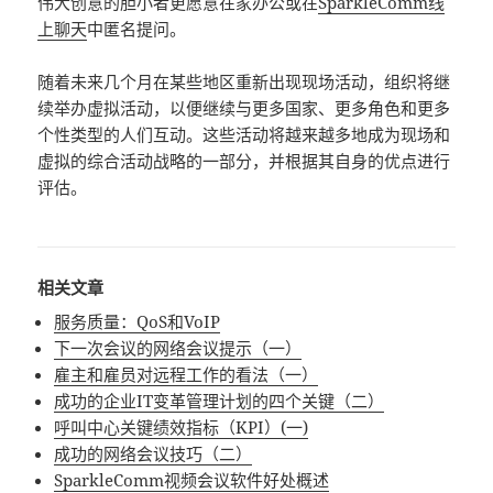
伟大创意的胆小者更愿意在家办公或在
SparkleComm线
上聊天
中匿名提问。
随着未来几个月在某些地区重新出现现场活动，组织将继
续举办虚拟活动，以便继续与更多国家、更多角色和更多
个性类型的人们互动。这些活动将越来越多地成为现场和
虚拟的综合活动战略的一部分，并根据其自身的优点进行
评估。
相关文章
服务质量：QoS和VoIP
下一次会议的网络会议提示（一）
雇主和雇员对远程工作的看法（一）
成功的企业IT变革管理计划的四个关键（二）
呼叫中心关键绩效指标（KPI）(一)
成功的网络会议技巧（二）
SparkleComm视频会议软件好处概述