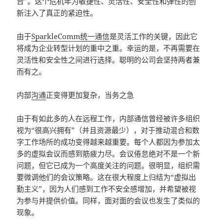
台”。这个危机年为敏捷性、灵活性、安全性和弹性的创
新注入了真正的紧迫性。
由于
SparkleComm统一通信
是灵活工作的关键，因此它
将成为企业转型计划的重中之重。幸运的是，不再需要在
灵活性和安全性之间进行选择。聪明的公司会坚持两者兼
而有之。
内部
沟通
正变得更加复杂，当务之急
由于有如此多的人在远程工作，内部通信曾经被许多组织
视为“很高兴拥有”（并且资源最少），对于推动混合和数
字工作场所的成功变得越来越重要。每个人都因为参加太
多的虚拟会议而感到筋疲力尽。会议倦怠绝对不是一个新
问题，但它已成为一个高度关注的问题。很明显，组织需
要微调他们的会议策略。这在很大程度上归结为“虚拟出
勤主义”，因为人们感到工作不安全感增加，并希望被视
为参与并提供价值。同样，面对面的会议也发生了类似的
现象。