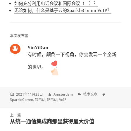
如何充分利用电话会议和国际会议（二）？
无论如何，什么是基于云的SparkleComm VoIP？
本文发布者:
YinYiDan
有时候，颠倒一下视角，你会发现一个全新
的世界。
2021年11月25日
Amsterdam
技术文章
SparkleComm
软电话
IP电话
VoIP
Post
上一篇
navigation
从统一通信集成商那里获得最大价值
上
一