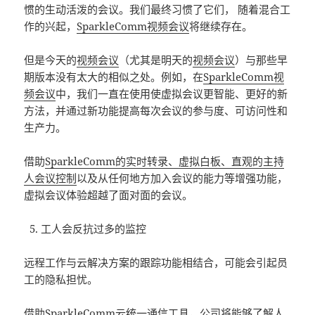
惯的生动活泼的会议。我们最终习惯了它们， 随着混合工
作的兴起，
SparkleComm视频会议
将继续存在。
但是今天的
视频会议
（尤其是明天的
视频会议
）与那些早
期版本没有太大的相似之处。例如，在
SparkleComm视
频会议
中，我们一直在使用使虚拟会议更智能、更好的新
方法，并通过新功能提高每次会议的参与度、可访问性和
生产力。
借助
SparkleComm的实时转录、虚拟白板、直观的主持
人会议控制
以及从任何地方加入会议的能力等增强功能，
虚拟会议体验超越了面对面的会议。
5. 工人会反抗过多的监控
远程工作与云解决方案的跟踪功能相结合，可能会引起员
工的隐私担忧。
借助
SparkleComm云统一通信
工具，公司将能够了解人