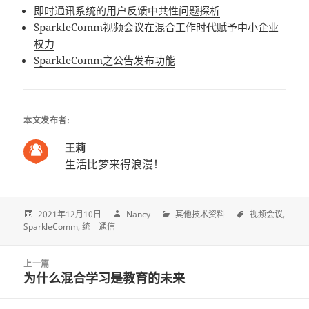
即时通讯系统的用户反馈中共性问题探析
SparkleComm视频会议在混合工作时代赋予中小企业
权力
SparkleComm之公告发布功能
本文发布者:
王莉
生活比梦来得浪漫！
2021年12月10日
Nancy
其他技术资料
视频会议
SparkleComm
统一通信
Post
上一篇
navigation
为什么混合学习是教育的未来
上
一