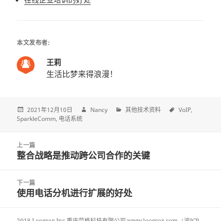
本文发布者:
王莉
生活比梦来得浪漫！
2021年12月10日
Nancy
其他技术资料
VoIP
SparkleComm
电话系统
Post
上一篇
navigation
整合战略是推动跨公司合作的关键
上
一
篇
下一篇
文
使用电话分机进行扩展的好处
下
章:
一
篇
2018 Loogear Inc.重庆劳格科技有限公司 www.loogear.com. |渝ICP