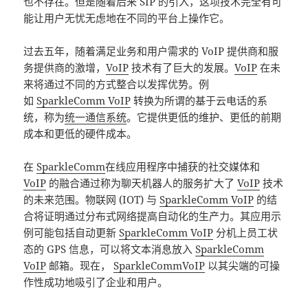
也不存在。但是随着后来 SIP 的引入，这项技术完全有可
能让用户无忧无虑地在不同的平台上操作它。
过去五年，随着满足业务和用户需求的 VoIP 提供商和服
务提供商的激增，
VoIP
技术有了巨大的发展。
VoIP
在未
来将通过不同的方式整合以发挥优势。例
如
SparkleComm VoIP
转换为所谓的基于云电话的系
统，称为
统一通信系统
。它提供更低的维护、更低的前期
成本和更低的硬件成本。
在
SparkleComm
在线应用程序中捕获的社交媒体和
VoIP
的融合通过称为聊天机器人的服务扩大了
VoIP
技术
的未来范围。物联网 (IOT) 与
SparkleComm VoIP
的结
合将证明通过分布式网络提高自动化的生产力。其应用示
例可能包括自动更新
SparkleComm VoIP
分机上员工状
态的 GPS 信息，可以将文本消息放入
SparkleComm
VoIP
邮箱。现在，
SparkleCommVoIP
以其尖端的可操
作性成功地吸引了企业和用户。