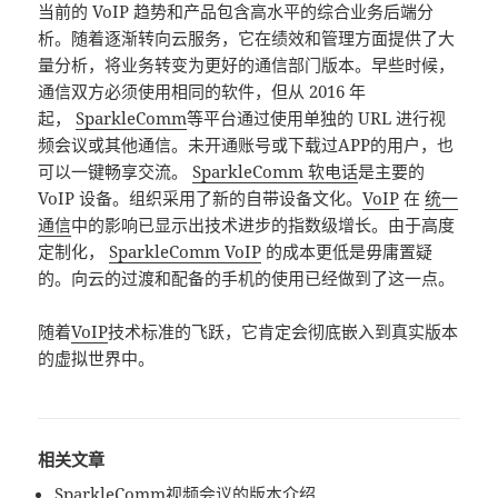
当前的 VoIP 趋势和产品包含高水平的综合业务后端分
析。随着逐渐转向云服务，它在绩效和管理方面提供了大
量分析，将业务转变为更好的通信部门版本。早些时候，
通信双方必须使用相同的软件，但从 2016 年
起，
SparkleComm
等平台通过使用单独的 URL 进行视
频会议或其他通信。未开通账号或下载过APP的用户，也
可以一键畅享交流。
SparkleComm 软电话
是主要的
VoIP 设备。组织采用了新的自带设备文化。
VoIP
在
统一
通信
中的影响已显示出技术进步的指数级增长。由于高度
定制化，
SparkleComm VoIP
的成本更低是毋庸置疑
的。向云的过渡和配备的手机的使用已经做到了这一点。
随着
VoIP
技术标准的飞跃，它肯定会彻底嵌入到真实版本
的虚拟世界中。
相关文章
SparkleComm视频会议的版本介绍