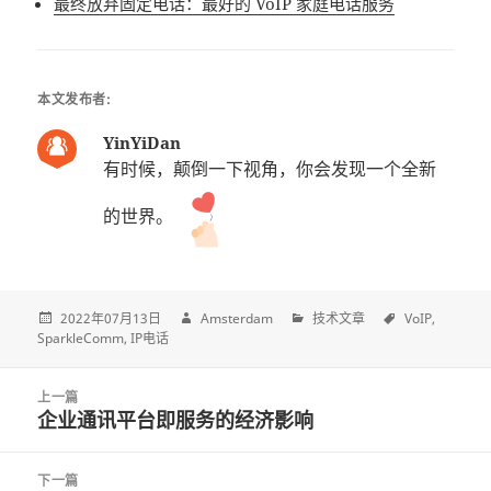
最终放弃固定电话：最好的 VoIP 家庭电话服务
本文发布者:
YinYiDan
有时候，颠倒一下视角，你会发现一个全新
的世界。
2022年07月13日
Amsterdam
技术文章
VoIP
SparkleComm
IP电话
Post
上一篇
navigation
企业通讯平台即服务的经济影响
上
一
篇
下一篇