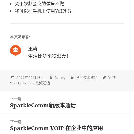
关于视频会议的做与不做
我可以在手机上使用VoIP吗？
本文发布者:
王莉
生活比梦来得浪漫！
2022年09月16日
Nancy
其他技术资料
VoIP
SparkleComm
视频通话
Post
上一篇
navigation
SparkleComm新版本通话
上
一
篇
下一篇
文
SparkleComm VOIP 在企业中的应用
下