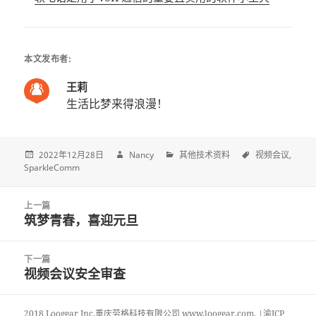
本文发布者:
王莉
生活比梦来得浪漫！
2022年12月28日
Nancy
其他技术资料
视频会议
SparkleComm
Post
上一篇
navigation
筑梦青春，喜迎元旦
上
一
篇
下一篇
文
视频会议安全审查
下
章:
一
篇
2018 Loogear Inc.重庆劳格科技有限公司 www.loogear.com. |渝ICP