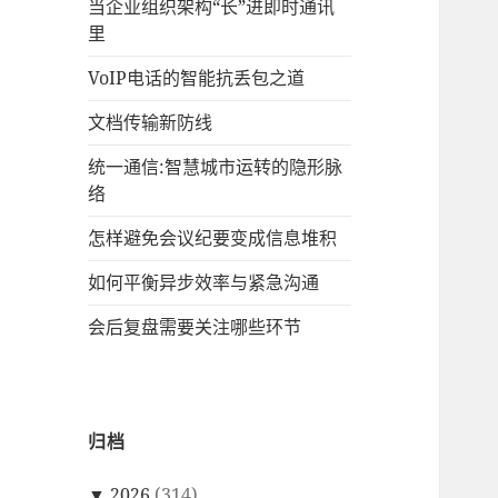
当企业组织架构“长”进即时通讯
里
VoIP电话的智能抗丢包之道
文档传输新防线
统一通信:智慧城市运转的隐形脉
络
怎样避免会议纪要变成信息堆积
如何平衡异步效率与紧急沟通
会后复盘需要关注哪些环节
归档
▼
2026
(314)