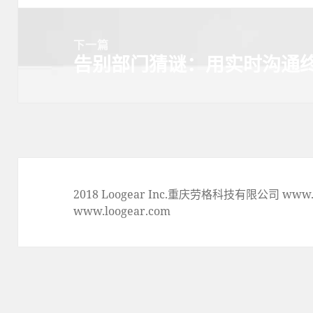
篇
文
下一篇
章:
告别部门猜谜：用实时沟通
下
一
篇
文
章:
2018 Loogear Inc.重庆劳格科技有限公司 www.lo
www.loogear.com