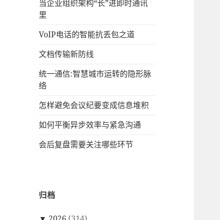
当企业组织架构“长”进即时通讯
里
VoIP电话的智能抗丢包之道
文档传输新防线
统一通信:智慧城市运转的隐形脉
络
怎样避免会议纪要变成信息堆积
如何平衡异步效率与紧急沟通
会后复盘需要关注哪些环节
归档
▼
2026
(314)