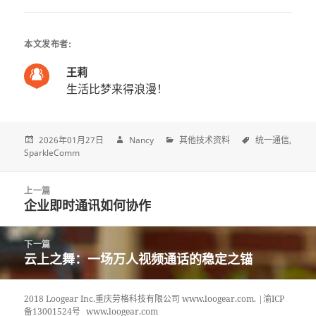
本文发布者:
王莉
生活比梦来得浪漫！
2026年01月27日
Nancy
其他技术资料
统一通信
SparkleComm
Post
上一篇
navigation
企业即时通讯如何协作
上
一
篇
下一篇
文
云上之舞：一场万人视频通话的稳定之锚
下
章:
一
篇
2018 Loogear Inc.重庆劳格科技有限公司 www.loogear.com. |渝ICP
文
备13001524号
www.loogear.com