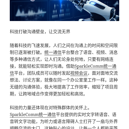
科技打破沟通壁垒，让交流无界
随着科技的飞速发展，人们之间在沟通上的时间和空间限
制已逐渐被打破。
统一通信
平台整合了语音、视频、消息
等多种通信方式，让人们无论身处何地，只要有网络连
接，就能轻松实现即时沟通。借助
SparkleComm
统一通
信
平台，团队成员可以随时发起
视频会议
，面对面地交流
想法、讨论方案，就像在同一个办公室里工作一样。这种
无缝的沟通体验，极大地提高了工作效率，缩短了项目周
期，让跨地域合作变得更加轻松和高效。
科技的力量还体现在对特殊群体的关怀上。
SparkleComm
统一通信
平台提供的实时文字转语音、语
音转文字功能，为听力或语言障碍人士打开了一扇与外界
顺畅交流的大门。这种贴心的设计，让每一个人都能平等