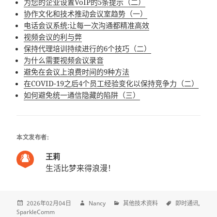
为您的企业设置VoIP的5条提示（二）
协作文化和技术推动会议室趋势（一）
电话会议系统:让每一次沟通都精准高效
视频会议的利与弊
保持代理培训持续进行的6个技巧（二）
为什么需要视频会议录音
避免在会议上浪费时间的9种方法
在COVID-19之后4个员工经验变化以保持竞争力（二）
如何避免统一通信隐藏的陷阱（三）
本文发布者:
王莉
生活比梦来得浪漫！
2026年02月04日
Nancy
其他技术资料
即时通讯
SparkleComm