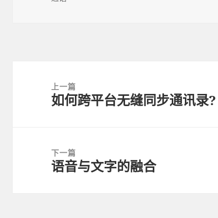
Post
navigation
上一篇
如何跨平台无缝同步通讯录?
上
一
篇
文
下一篇
章:
语音与文字的融合
下
一
篇
文