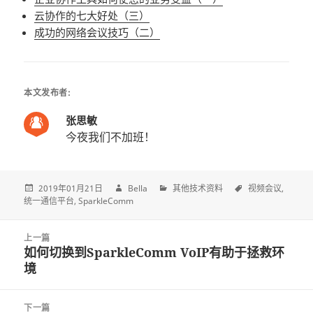
云协作的七大好处（三）
成功的网络会议技巧（二）
本文发布者:
张思敏
今夜我们不加班！
2019年01月21日
Bella
其他技术资料
视频会议
统一通信平台
SparkleComm
Post
上一篇
navigation
如何切换到SparkleComm VoIP有助于拯救环
上
境
一
篇
文
下一篇