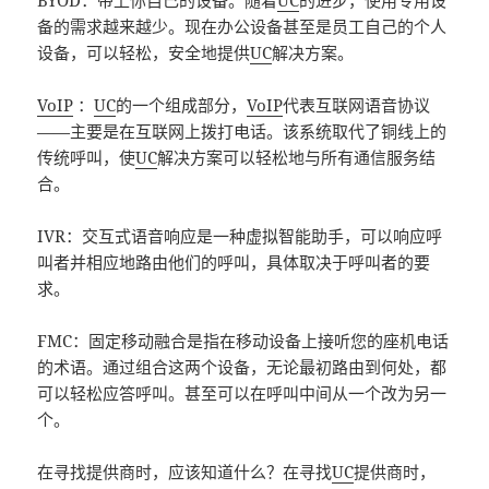
BYOD：带上你自己的设备。随着
UC
的进步，使用专用设
备的需求越来越少。现在办公设备甚至是员工自己的个人
设备，可以轻松，安全地提供
UC
解决方案。
VoIP
：
UC
的一个组成部分，
VoIP
代表互联网语音协议
——主要是在互联网上拨打电话。该系统取代了铜线上的
传统呼叫，使
UC
解决方案可以轻松地与所有通信服务结
合。
IVR：交互式语音响应是一种虚拟智能助手，可以响应呼
叫者并相应地路由他们的呼叫，具体取决于呼叫者的要
求。
FMC：固定移动融合是指在移动设备上接听您的座机电话
的术语。通过组合这两个设备，无论最初路由到何处，都
可以轻松应答呼叫。甚至可以在呼叫中间从一个改为另一
个。
在寻找提供商时，应该知道什么？在寻找
UC
提供商时，