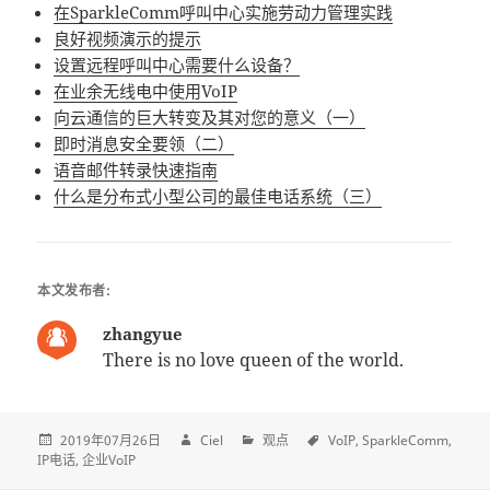
在SparkleComm呼叫中心实施劳动力管理实践
良好视频演示的提示
设置远程呼叫中心需要什么设备？
在业余无线电中使用VoIP
向云通信的巨大转变及其对您的意义（一）
即时消息安全要领（二）
语音邮件转录快速指南
什么是分布式小型公司的最佳电话系统（三）
本文发布者:
zhangyue
There is no love queen of the world.
2019年07月26日
Ciel
观点
VoIP
SparkleComm
IP电话
企业VoIP