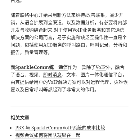
首选。
随着联络中心开始采用新方法来维持/改善联系，减少开
销，从语音扩展到全渠道，以及数据分析，有必要将内部
开发与收购结合起来,对于使用
VoIP
业务服务和其它通信
解决方案的公司而言，易于实施和缺乏互操作性一直是个
问题，包括使用ACD服务的呼叫路由，呼叫记录，分析和
报告，质量管理等。
而
SparkleComm统一通信
作为一款除了
VoIP
外，融合
了语音、视频、
即时消息
、文本、图片一体化通信平台，
由其提供给用户的
VoIP
解决方案可以对远程代理，灾难恢
复以及日常呼叫等都起到了非常大的作用。
相关文章
PBX 与 SparkleCommVoIP系统的成本比较
视频会议如何将团队凝聚在一起