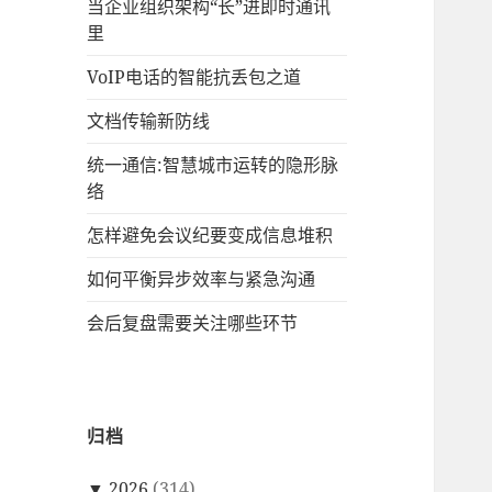
当企业组织架构“长”进即时通讯
里
VoIP电话的智能抗丢包之道
文档传输新防线
统一通信:智慧城市运转的隐形脉
络
怎样避免会议纪要变成信息堆积
如何平衡异步效率与紧急沟通
会后复盘需要关注哪些环节
归档
▼
2026
(314)