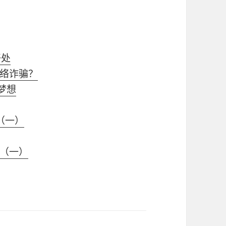
好处
络诈骗？
现梦想
（一）
（一）