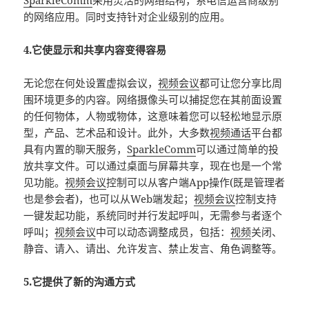
SparkleComm
采用灵活的网络结构，系电信运营商级别
的网络应用。同时支持针对企业级别的应用。
4.它使显示和共享内容变得容易
无论您在何处设置虚拟会议，
视频会议
都可让您分享比周
围环境更多的内容。网络摄像头可以捕捉您在其前面设置
的任何物体，人物或物体，这意味着您可以轻松地显示原
型，产品、艺术品和设计。此外，大多数
视频通话
平台都
具有内置的聊天服务，
SparkleComm
可以通过简单的投
放共享文件。可以通过桌面与屏幕共享，现在也是一个常
见功能。
视频会议
控制可以从客户端App操作(既是管理者
也是参会者)，也可以从Web端发起；
视频会议
控制支持
一键发起功能，系统同时并行发起呼叫，无需参与者逐个
呼叫；
视频会议
中可以动态调整成员，包括：
视频
关闭、
静音、请入、请出、允许发言、禁止发言、角色调整等。
5.它提供了新的沟通方式